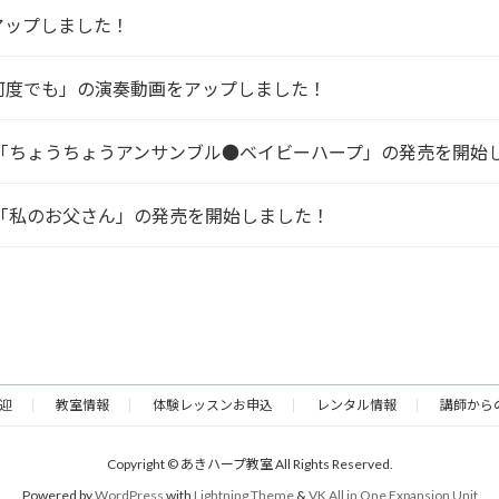
アップしました！
何度でも」の演奏動画をアップしました！
ストアで「ちょうちょうアンサンブル●ベイビーハープ」の発売を開始
トアで「私のお父さん」の発売を開始しました！
迎
教室情報
体験レッスンお申込
レンタル情報
講師から
Copyright © あきハープ教室 All Rights Reserved.
Powered by
WordPress
with
Lightning Theme
&
VK All in One Expansion Unit