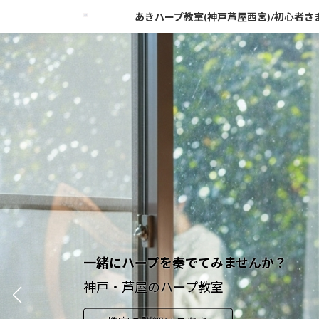
コ
ナ
あきハープ教室(神戸芦屋西宮)/初心者
ン
ビ
テ
ゲ
ン
ー
ツ
シ
へ
ョ
ス
ン
キ
に
ッ
移
プ
動
あきハープ教室
一緒にハープを奏でてみませんか？
神戸・芦屋のハープ教室
神戸・芦屋のハープ教室