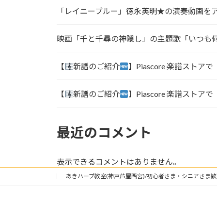
「レイニーブルー」徳永英明★の演奏動画を
映画「千と千尋の神隠し」の主題歌「いつも
【
新譜のご紹介
】Piascore 楽譜
【
新譜のご紹介
】Piascore 楽譜ス
最近のコメント
表示できるコメントはありません。
あきハープ教室(神戸芦屋西宮)/初心者さま・シニアさま歓