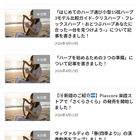
「はじめてのハープ選び小型15弦ハープ
未分類
3モデル比較ガイド~クリスハープ・フレ
ックスハープ・おとつぶハープあなたに
合った一台を見つけよう~」について記
事を書きました！
2026年4月19日
「ハープを始めるための３つの準備」に
未分類
ついて記事を書きました！
2026年4月15日
【
新譜のご紹介
】Piascore 楽譜ス
未分類
トアで「さくらさくら」の発売を開始し
ました！
2026年4月11日
ヴィヴァルディの「春(四季より)」の演
未分類
奏動画をアップしました！